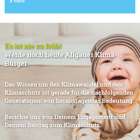
mehr
Es ist nie zu früh!
Werde noch heute Allgäuer Klima-
Bürger
Das Wissen um den Klimawandel und den
Klimaschutz ist gerade für die nachfolgenden
Generationen von herausragender Bedeutung.
Berichte uns von Deinem Engagement und
Deinem Beitrag zum Klimaschutz.