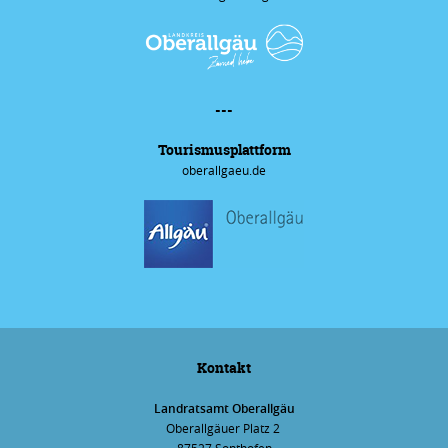
---
Tourismus­plattform
oberallgaeu.de
Kontakt
Landratsamt Oberallgäu
Oberallgäuer Platz 2