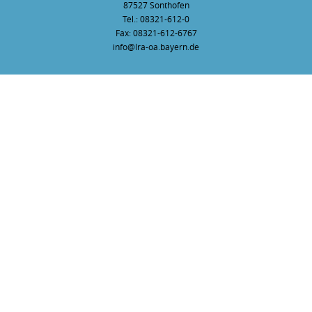
87527 Sonthofen
Tel.: 08321-612-0
Fax: 08321-612-6767
info@lra-oa.bayern.de