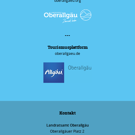
oberallgaeu.org
---
Tourismus­plattform
oberallgaeu.de
Kontakt
Landratsamt Oberallgäu
Oberallgäuer Platz 2