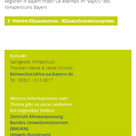
Regionen in Bayern finden Sie ebenfalls im "BayKIS" des
Klimazentrums Bayern:
Website Klimazentrum - Klimainformationssystem
Kontakt:
Sachgebiet Klimaschutz
Thorsten Metke & Heike Schmitt
klimaschutz@lra-oa.bayern.de
Tel.: 08321 / 612-3017
Weitere Informationen zum
Thema gibt es unter anderem
bei folgenden Stellen:
Zentrum Klimaanpassung
Bundes-Umweltministerium
(BMUKN)
Umwelt-Bundesamt